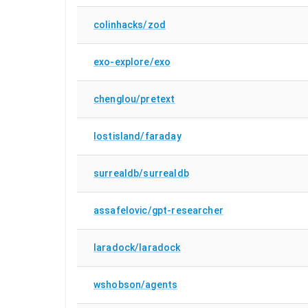
colinhacks/zod
exo-explore/exo
chenglou/pretext
lostisland/faraday
surrealdb/surrealdb
assafelovic/gpt-researcher
laradock/laradock
wshobson/agents