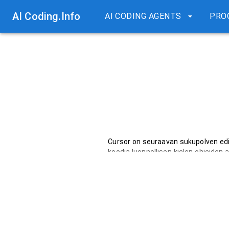
AI Coding.Info
AI CODING AGENTS
PRO
Cursor on seuraavan sukupolven edi
koodia luonnollisen kielen ohjeiden 
on tietosuojaystävällinen.