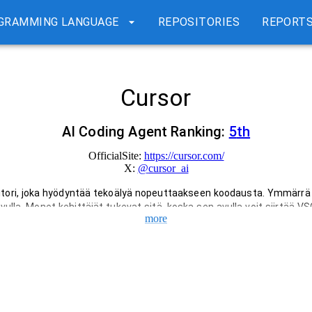
GRAMMING LANGUAGE
REPOSITORIES
REPORT
Cursor
AI Coding Agent Ranking:
5
th
OfficialSite:
https://cursor.com/
X:
@
cursor_ai
tori, joka hyödyntää tekoälyä nopeuttaakseen koodausta. Ymmärrä k
avulla. Monet kehittäjät tukevat sitä, koska sen avulla voit siirtää V
more