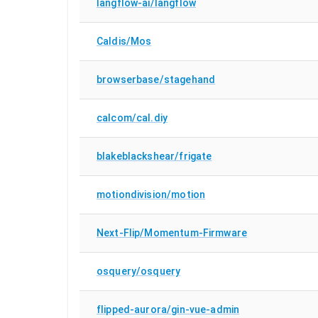
langflow-ai/langflow
Caldis/Mos
browserbase/stagehand
calcom/cal.diy
blakeblackshear/frigate
motiondivision/motion
Next-Flip/Momentum-Firmware
osquery/osquery
flipped-aurora/gin-vue-admin