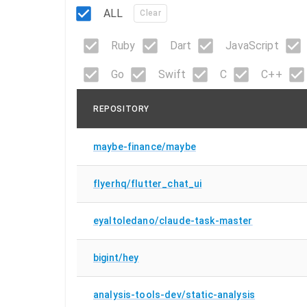
ALL
Clear
Ruby
Dart
JavaScript
Go
Swift
C
C++
REPOSITORY
maybe-finance/maybe
flyerhq/flutter_chat_ui
eyaltoledano/claude-task-master
bigint/hey
analysis-tools-dev/static-analysis