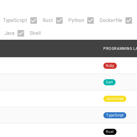
TypeScript
Rust
Python
Dockerfile
Java
Shell
PROGRAMMING L
Ruby
Dart
JavaScript
TypeScript
Rust