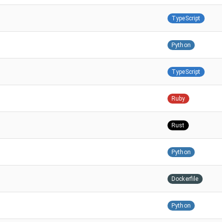
TypeScript
Python
TypeScript
Ruby
Rust
Python
Dockerfile
Python