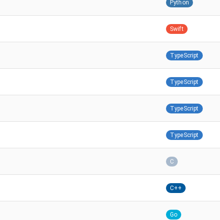
Python
Swift
TypeScript
TypeScript
TypeScript
TypeScript
C
C++
Go