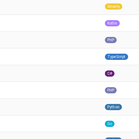
Smarty
Kotlin
PHP
TypeScript
C#
PHP
Python
Go