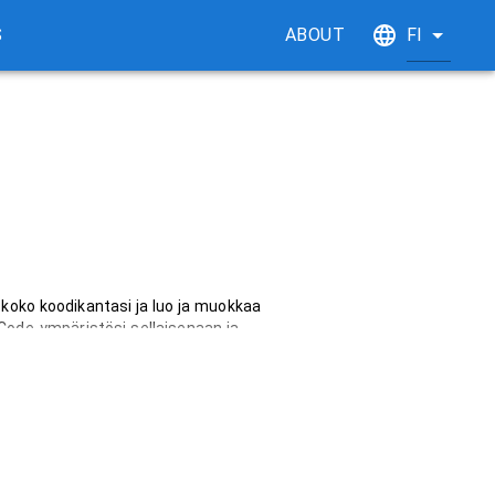
S
ABOUT
FI
oko koodikantasi ja luo ja muokkaa 
SCode-ympäristösi sellaisenaan ja se 