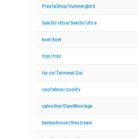
PrestaShop/hummingbird
SukiSU-Ultra/SukiSU-Ultra
koel/koel
trpc/trpc
tui-cs/Terminal.Gui
coollabsio/coolify
calesthio/OpenMontage
benbjohnson/litestream