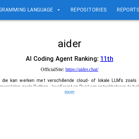
GRAMMING LANGUAGE
REPOSITORIES
REPORT
aider
AI Coding Agent Ranking:
11
th
OfficialSite:
https://aider.chat/
t die kan werken met verschillende cloud- of lokale LLM's zoals
eertalen zoals Python, JavaScript en Rust om ontwikkelaars te he
more