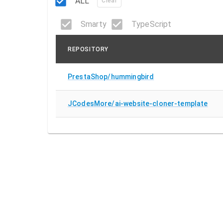
ALL
Clear
Smarty
TypeScript
REPOSITORY
PrestaShop/hummingbird
JCodesMore/ai-website-cloner-template