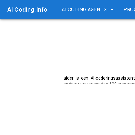
AI Coding.Info
AI CODING AGENTS
PRO
aider is een AI-coderingsassisten
ondersteunt meer dan 100 programm