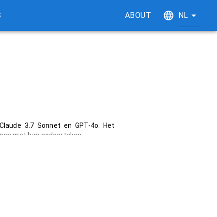
S
ABOUT
NL
 Claude 3.7 Sonnet en GPT-4o. Het 
lpen met hun codeertaken.