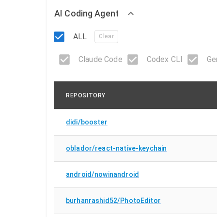
AI Coding Agent
ALL
Clear
Claude Code
Codex CLI
Ge
REPOSITORY
didi/booster
oblador/react-native-keychain
android/nowinandroid
burhanrashid52/PhotoEditor