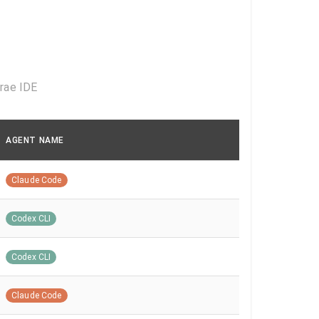
rae IDE
AGENT NAME
Claude Code
Codex CLI
Codex CLI
Claude Code