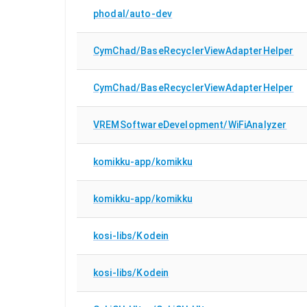
phodal/auto-dev
CymChad/BaseRecyclerViewAdapterHelper
CymChad/BaseRecyclerViewAdapterHelper
VREMSoftwareDevelopment/WiFiAnalyzer
komikku-app/komikku
komikku-app/komikku
kosi-libs/Kodein
kosi-libs/Kodein