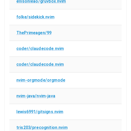
ellisonleao/gruvbox.nvim
folke/sidekick.nvim
ThePrimeagen/99
coder/claudecode.nvim
coder/claudecode.nvim
nvim-orgmode/orgmode
nvim-java/nvim-java
lewis6991/gitsigns.nvim
tris203/precognition.nvim