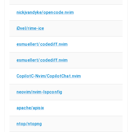
nickjvandyke/opencode.nvim
iDvel/rime-ice
esmuellert/codediff.nvim
esmuellert/codediff.nvim
CopilotC-Nvim/CopilotChat.nvim
neovim/nvim-lspconfig
apache/apisix
ntop/ntopng