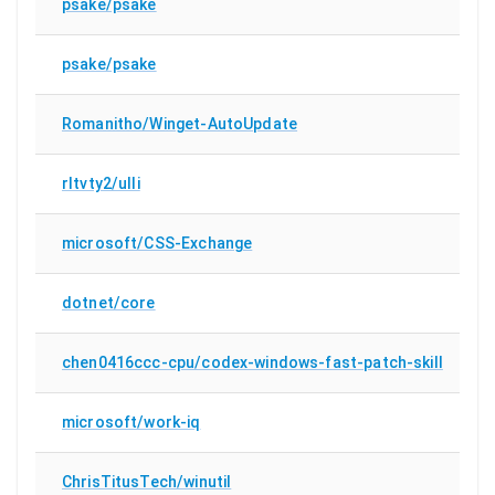
psake/psake
psake/psake
Romanitho/Winget-AutoUpdate
rltvty2/ulli
microsoft/CSS-Exchange
dotnet/core
chen0416ccc-cpu/codex-windows-fast-patch-skill
microsoft/work-iq
ChrisTitusTech/winutil