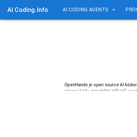
AI Coding.Info
AI CODING AGENTS
PRO
OpenHands je open source AI kódovac
úprava kódu, provádění příkazů a pr
propojen s různými rozsáhlými jazy