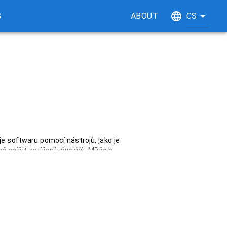
S
ABOUT
CS
e softwaru pomocí nástrojů, jako je 
 snížit zatížení vývojářů. Může být 