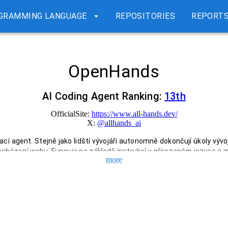
GRAMMING LANGUAGE
REPOSITORIES
REPORT
OpenHands
AI Coding Agent Ranking:
13
th
OfficialSite:
https://www.all-hands.dev/
X:
@
allhands_ai
í agent. Stejně jako lidští vývojáři autonomně dokončují úkoly vývoj
ocházení webu. Funguje na základě instrukcí v přirozeném jazyce a má
more
kovými modely.