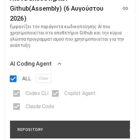
Github(Assembly) (6 Αυγούστου
2026)
Εμφανίζει τον παράγοντα κωδικοποίησης AI που
χρησιμοποιείται στο αποθετήριο Github και την κύρια
γλώσσα προγραμματισμού που χρησιμοποιείται για την
ανάπτυξη.
AI Coding Agent
ALL
Clear
Codex CLI
Copilot Agent
Claude Code
REPOSITORY
AGEN