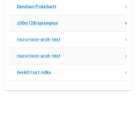
Dimillian/PokeSwift
Code
z00m128/sjasmplus
Copi
riscv/riscv-arch-test
Code
riscv/riscv-arch-test
Clau
livekit/rust-sdks
Code