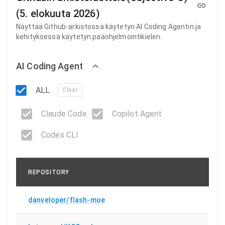
(5. elokuuta 2026)
Näyttää Github-arkistossa käytetyn AI ​​Coding Agentin ja
kehityksessä käytetyn pääohjelmointikielen.
AI Coding Agent
ALL
Clear
Claude Code
Copilot Agent
Codex CLI
REPOSITORY
AG
danveloper/flash-moe
C