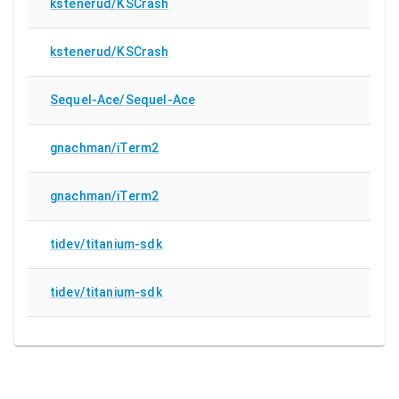
kstenerud/KSCrash
C
kstenerud/KSCrash
C
Sequel-Ace/Sequel-Ace
C
gnachman/iTerm2
C
gnachman/iTerm2
C
tidev/titanium-sdk
C
tidev/titanium-sdk
C