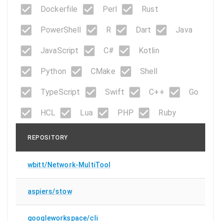
Dockerfile
Perl
Rust
PowerShell
R
Dart
Java
JavaScript
C#
Kotlin
Python
CMake
Shell
TypeScript
Swift
C++
Go
HCL
Lua
PHP
Ruby
REPOSITORY
wbitt/Network-MultiTool
aspiers/stow
googleworkspace/cli