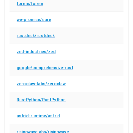
forem/forem
we-promise/sure
rustdesk/rustdesk
zed-industries/zed
google/comprehensive-rust
zeroclaw-labs/zeroclaw
RustPython/RustPython
astrid-runtime/astrid
risingwavelabs/risingwave