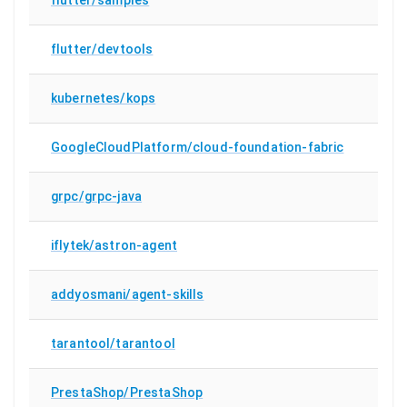
flutter/devtools
kubernetes/kops
GoogleCloudPlatform/cloud-foundation-fabric
grpc/grpc-java
iflytek/astron-agent
addyosmani/agent-skills
tarantool/tarantool
PrestaShop/PrestaShop