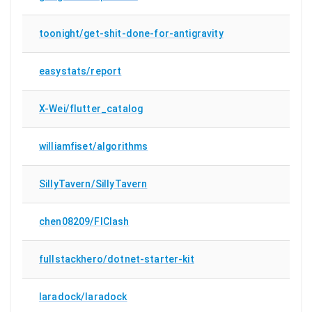
toonight/get-shit-done-for-antigravity
easystats/report
X-Wei/flutter_catalog
williamfiset/algorithms
SillyTavern/SillyTavern
chen08209/FlClash
fullstackhero/dotnet-starter-kit
laradock/laradock