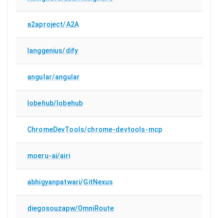
a2aproject/A2A
langgenius/dify
angular/angular
lobehub/lobehub
ChromeDevTools/chrome-devtools-mcp
moeru-ai/airi
abhigyanpatwari/GitNexus
diegosouzapw/OmniRoute