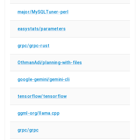
major/MySQLTuner-perl
easystats/parameters
grpc/grpc-rust
OthmanAdi/planning-with-files
google-gemini/gemini-cli
tensorflow/tensorflow
ggml-org/llama.cpp
grpc/grpc