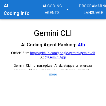
AI
AI CODING
PROGRAMMIN
Coding.Info
AGENTS
LANGUAGE
Gemini CLI
AI Coding Agent Ranking:
4
th
OfficialSite:
https://github.com/google-gemini/gemini-cli
X:
@
GeminiApp
Gemini CLI to narzędzie AI działające z wiersza 
poleceń, które umożliwia współpracę narzędzi, 
more
zrozumienie kodu i przyspieszenie przepływu 
pracy. Zapewnia potężne wsparcie 
programistyczne, w tym wyszukiwanie i 
edytowanie dużych baz kodu, generowanie 
aplikacji z plików PDF i szkiców oraz 
automatyzację rutynowych zadań.