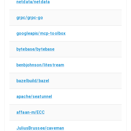
netdata/netdata
grpc/grpc-go
googleapis/mcp-toolbox
bytebase/bytebase
benbjohnson/litestream
bazelbuild/bazel
apache/seatunnel
affaan-m/ECC
JuliusBrussee/caveman