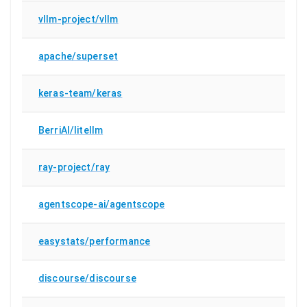
vllm-project/vllm
apache/superset
keras-team/keras
BerriAI/litellm
ray-project/ray
agentscope-ai/agentscope
easystats/performance
discourse/discourse