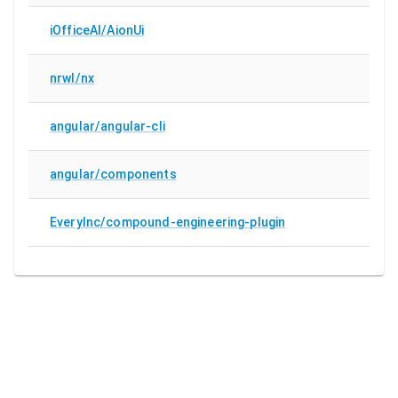
iOfficeAI/AionUi
nrwl/nx
angular/angular-cli
angular/components
EveryInc/compound-engineering-plugin