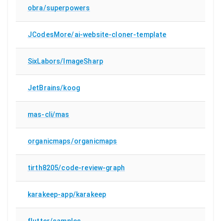
obra/superpowers
JCodesMore/ai-website-cloner-template
SixLabors/ImageSharp
JetBrains/koog
mas-cli/mas
organicmaps/organicmaps
tirth8205/code-review-graph
karakeep-app/karakeep
flutter/samples