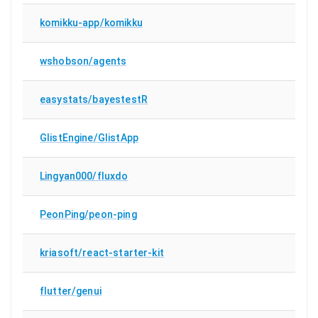
komikku-app/komikku
wshobson/agents
easystats/bayestestR
GlistEngine/GlistApp
Lingyan000/fluxdo
PeonPing/peon-ping
kriasoft/react-starter-kit
flutter/genui