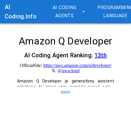
AI
AI CODING
PROGRAMMIN
Coding.Info
AGENTS
LANGUAGE
Amazon Q Developer
AI Coding Agent Ranking:
13
th
OfficialSite:
https://aws.amazon.com/q/developer/
X:
@
awscloud
Amazon Q Developer je generatívny asistent 
poháňaný AI, ktorý vám pomôže prejsť celým 
more
životným cyklom vývoja softvéru. Autonómne 
vykonáva všetko od implementácie funkcií, 
testovania a refaktoringu až po prevádzkovú 
optimalizáciu a modernizáciu aplikácií na AWS, čím 
urýchľuje vývoj. Funguje s nástrojmi IDE, CLI a 
chatovacími nástrojmi a dá sa bezpečne používať 
so zabezpečením na podnikovej úrovni.