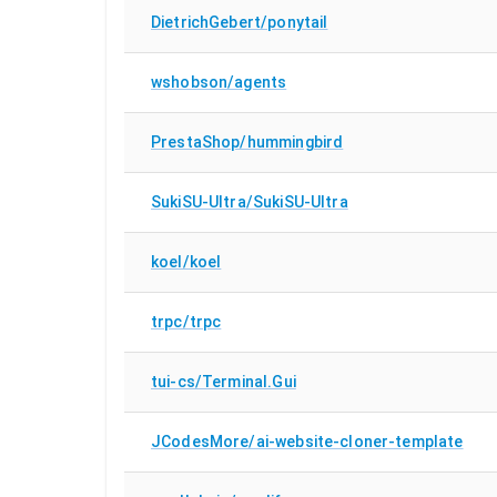
DietrichGebert/ponytail
wshobson/agents
PrestaShop/hummingbird
SukiSU-Ultra/SukiSU-Ultra
koel/koel
trpc/trpc
tui-cs/Terminal.Gui
JCodesMore/ai-website-cloner-template