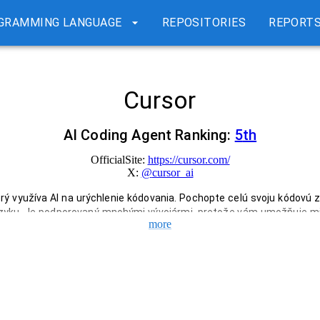
GRAMMING LANGUAGE
REPOSITORIES
REPORT
Cursor
AI Coding Agent Ranking:
5
th
OfficialSite:
https://cursor.com/
X:
@
cursor_ai
orý využíva AI na urýchlenie kódovania. Pochopte celú svoju kódovú z
yku. Je podporovaný mnohými vývojármi, pretože vám umožňuje mig
more
ch údajov.