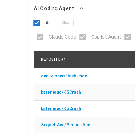
AI Coding Agent
ALL
Clear
Claude Code
Copilot Agent
REPOSITORY
danveloper/flash-moe
kstenerud/KSCrash
kstenerud/KSCrash
Sequel-Ace/Sequel-Ace