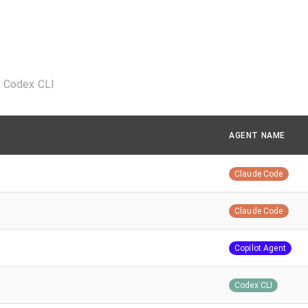
Codex CLI
AGENT NAME
Claude Code
Claude Code
Copilot Agent
Codex CLI