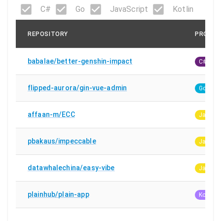
C#
Go
JavaScript
Kotlin
REPOSITORY
PROGRA
babalae/better-genshin-impact
C#
flipped-aurora/gin-vue-admin
Go
affaan-m/ECC
JavaScr
pbakaus/impeccable
JavaScr
datawhalechina/easy-vibe
JavaScr
plainhub/plain-app
Kotlin