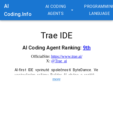
AI
AI CODING
PROGRAMMIN
Coding.Info
AGENTS
LANGUAGE
Trae IDE
AI Coding Agent Ranking:
9
th
OfficialSite:
https://www.trae.ai/
X:
@
Trae_ai
AI-first IDE vyvinuté společností ByteDance. Ve 
vestavěném režimu Builder AI chápe a rozkládá 
more
požadavek uživatele jako dlouhodobý kontext a 
autonomně provádí generování kódu krok za 
krokem, obsluhu terminálu a testování/spouštění. 
Navíc můžete vytvářet vlastní agenty, což vám 
umožní flexibilně kombinovat pravidla a sady 
nástrojů pro optimalizaci vašeho vývojového 
procesu.