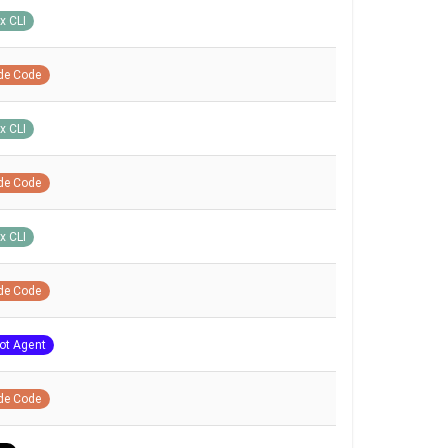
x CLI
de Code
x CLI
de Code
x CLI
de Code
ot Agent
de Code