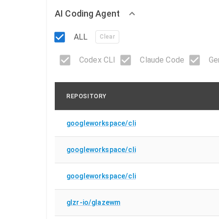
AI Coding Agent
ALL
Clear
Codex CLI
Claude Code
Ge
REPOSITORY
googleworkspace/cli
googleworkspace/cli
googleworkspace/cli
glzr-io/glazewm