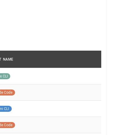
T NAME
x CLI
de Code
ni CLI
de Code