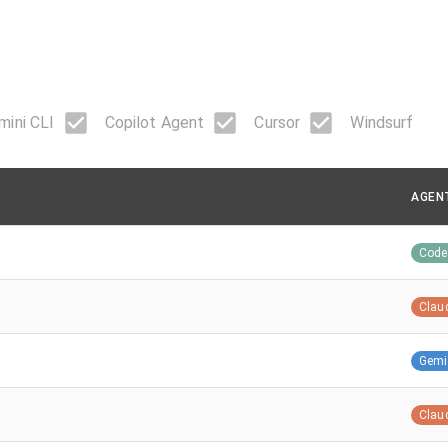
mini CLI
Copilot Agent
Cursor
Windsurf
AGEN
Code
Clau
Gemi
Clau