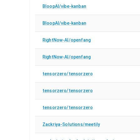
BloopAI/vibe-kanban
BloopAI/vibe-kanban
RightNow-AI/openfang
RightNow-AI/openfang
tensorzero/tensorzero
tensorzero/tensorzero
tensorzero/tensorzero
Zackriya-Solutions/meetily