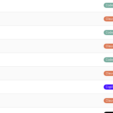
Code
Clau
Code
Clau
Code
Clau
Copil
Clau