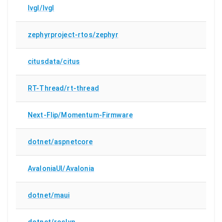
lvgl/lvgl
zephyrproject-rtos/zephyr
citusdata/citus
RT-Thread/rt-thread
Next-Flip/Momentum-Firmware
dotnet/aspnetcore
AvaloniaUI/Avalonia
dotnet/maui
dotnet/roslyn