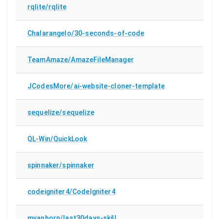
rqlite/rqlite
Chalarangelo/30-seconds-of-code
TeamAmaze/AmazeFileManager
JCodesMore/ai-website-cloner-template
sequelize/sequelize
QL-Win/QuickLook
spinnaker/spinnaker
codeigniter4/CodeIgniter4
mvanhorn/last30days-skill