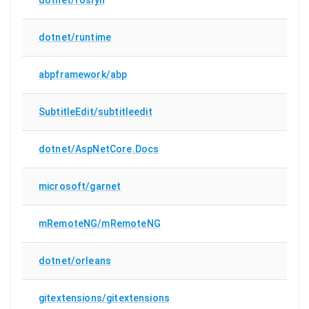
dotnet/runtime
abpframework/abp
SubtitleEdit/subtitleedit
dotnet/AspNetCore.Docs
microsoft/garnet
mRemoteNG/mRemoteNG
dotnet/orleans
gitextensions/gitextensions