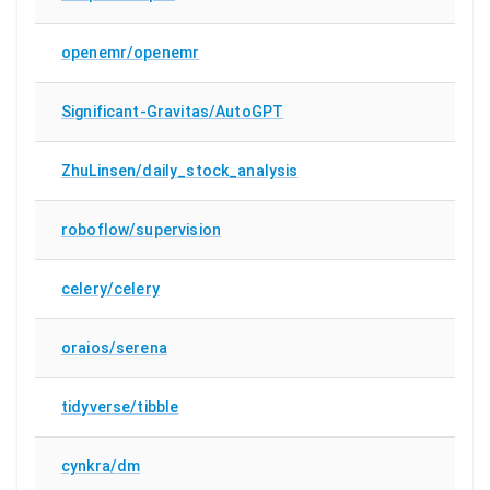
openemr/openemr
Significant-Gravitas/AutoGPT
ZhuLinsen/daily_stock_analysis
roboflow/supervision
celery/celery
oraios/serena
tidyverse/tibble
cynkra/dm