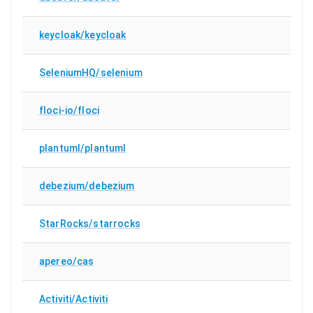
keycloak/keycloak
SeleniumHQ/selenium
floci-io/floci
plantuml/plantuml
debezium/debezium
StarRocks/starrocks
apereo/cas
Activiti/Activiti