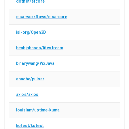
dotnet/efcore
elsa-workflows/elsa-core
isl-org/Open3D
benbjohnson/litestream
binarywang/WxJava
apache/pulsar
axios/axios
louislam/uptime-kuma
kotest/kotest