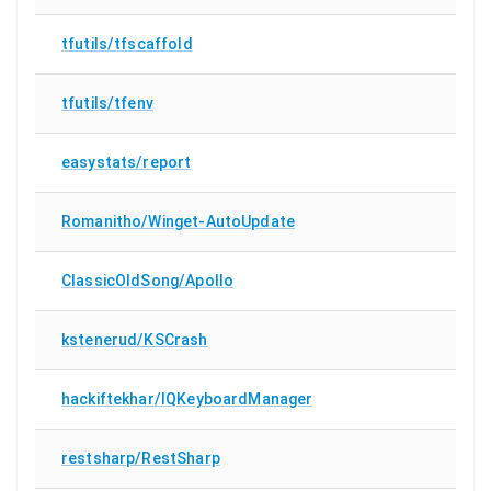
tfutils/tfscaffold
tfutils/tfenv
easystats/report
Romanitho/Winget-AutoUpdate
ClassicOldSong/Apollo
kstenerud/KSCrash
hackiftekhar/IQKeyboardManager
restsharp/RestSharp