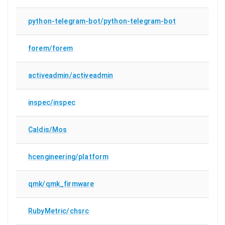
python-telegram-bot/python-telegram-bot
forem/forem
activeadmin/activeadmin
inspec/inspec
Caldis/Mos
hcengineering/platform
qmk/qmk_firmware
RubyMetric/chsrc