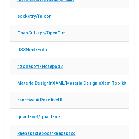
socketry/falcon
OpenCut-app/OpenCut
RSSNext/Folo
rizonesoft/Notepad3
MaterialDesignInXAML/MaterialDesignInXamlToolkit
reactiveui/ReactiveUI
quartznet/quartznet
keepassxreboot/keepassxc