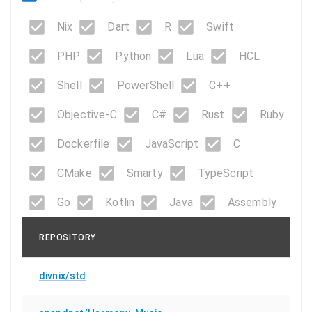
Nix
Dart
R
Swift
PHP
Python
Lua
HCL
Shell
PowerShell
C++
Objective-C
C#
Rust
Ruby
Dockerfile
JavaScript
C
CMake
Smarty
TypeScript
Go
Kotlin
Java
Assembly
REPOSITORY
divnix/std