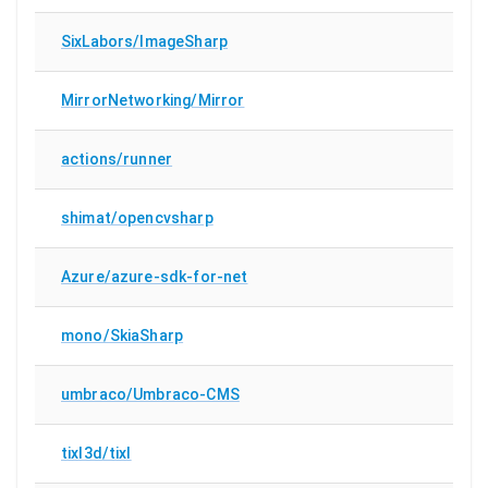
SixLabors/ImageSharp
MirrorNetworking/Mirror
actions/runner
shimat/opencvsharp
Azure/azure-sdk-for-net
mono/SkiaSharp
umbraco/Umbraco-CMS
tixl3d/tixl