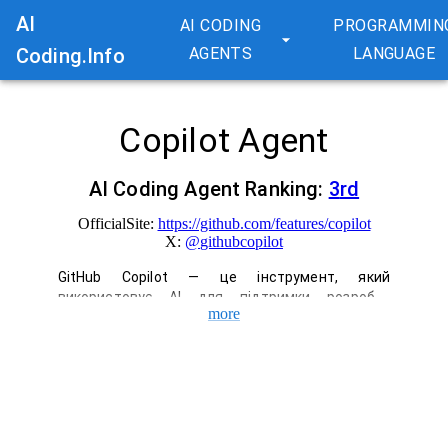
AI
AI CODING
PROGRAMMIN
Coding.Info
AGENTS
LANGUAGE
Copilot Agent
AI Coding Agent Ranking:
3
rd
OfficialSite:
https://github.com/features/copilot
X:
@
githubcopilot
GitHub Copilot — це інструмент, який 
використовує AI для підтримки розробки 
more
програмного забезпечення. Ми підтримуємо 
весь процес розробки, включаючи автоматичне 
завершення коду в IDE, запитання та відповіді в 
чаті, перегляд коду та пропозиції щодо 
виправлення помилок. Підвищте 
продуктивність і задоволеність, 
автоматизувавши повторювані завдання та 