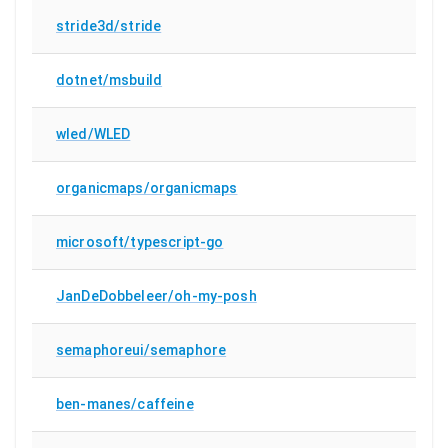
stride3d/stride
dotnet/msbuild
wled/WLED
organicmaps/organicmaps
microsoft/typescript-go
JanDeDobbeleer/oh-my-posh
semaphoreui/semaphore
ben-manes/caffeine