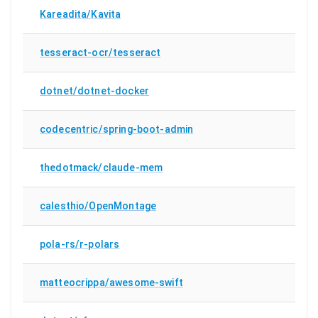
Kareadita/Kavita
tesseract-ocr/tesseract
dotnet/dotnet-docker
codecentric/spring-boot-admin
thedotmack/claude-mem
calesthio/OpenMontage
pola-rs/r-polars
matteocrippa/awesome-swift