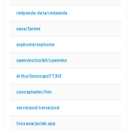
redpanda-data/redpanda
nasa/fprime
esphome/esphome
openvinotoolkit/openvino
ArthurSonzogni/FTXUI
conceptadev/fvm
serverpod/serverpod
fossasia/pslab-app