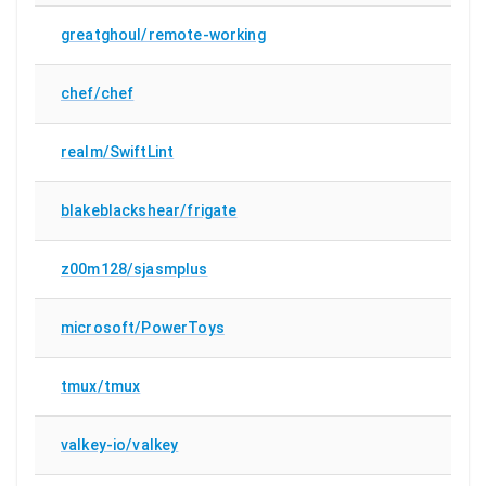
greatghoul/remote-working
chef/chef
realm/SwiftLint
blakeblackshear/frigate
z00m128/sjasmplus
microsoft/PowerToys
tmux/tmux
valkey-io/valkey