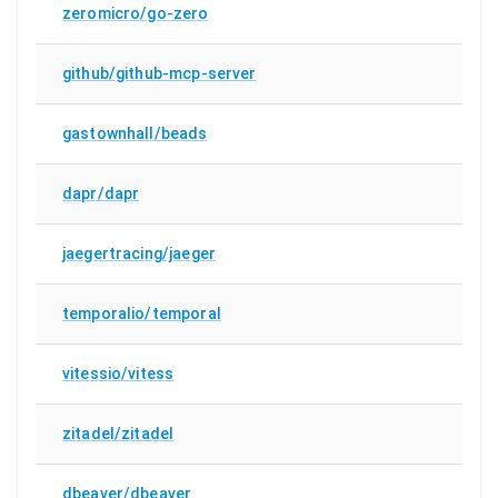
zeromicro/go-zero
github/github-mcp-server
gastownhall/beads
dapr/dapr
jaegertracing/jaeger
temporalio/temporal
vitessio/vitess
zitadel/zitadel
dbeaver/dbeaver