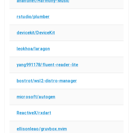
anandnet/Harmony-Music
rstudio/plumber
devicekit/DeviceKit
leokhoa/laragon
yang991178/fluent-reader-lite
bostrot/wsl2-distro-manager
microsoft/autogen
ReactiveX/rxdart
ellisonleao/gruvbox.nvim