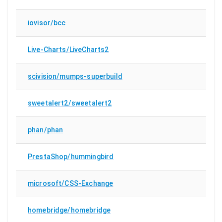
iovisor/bcc
Live-Charts/LiveCharts2
scivision/mumps-superbuild
sweetalert2/sweetalert2
phan/phan
PrestaShop/hummingbird
microsoft/CSS-Exchange
homebridge/homebridge