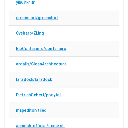
yihui/knitr
greenshot/greenshot
Cysharp/ZLinq
BioContainers/containers
ardalis/CleanArchitecture
laradock/laradock
DietrichGebert/ponytail
mapeditor/tiled
acmesh-official/acme.sh