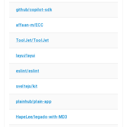
github/copilot-sdk
affaan-m/ECC
ToolJet/ToolJet
layui/layui
eslint/eslint
sveltejs/kit
plainhub/plain-app
HapeLee/legado-with-MD3