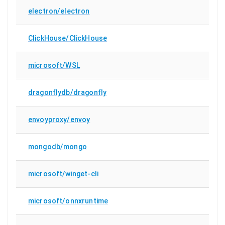
electron/electron
ClickHouse/ClickHouse
microsoft/WSL
dragonflydb/dragonfly
envoyproxy/envoy
mongodb/mongo
microsoft/winget-cli
microsoft/onnxruntime