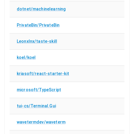
dotnet/machinelearning
PrivateBin/PrivateBin
Leonxlnx/taste-skill
koel/koel
kriasoft/react-starter-kit
microsoft/TypeScript
tui-cs/Terminal.Gui
wavetermdev/waveterm