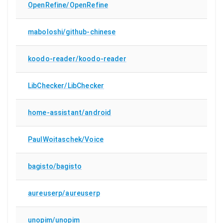
OpenRefine/OpenRefine
maboloshi/github-chinese
koodo-reader/koodo-reader
LibChecker/LibChecker
home-assistant/android
PaulWoitaschek/Voice
bagisto/bagisto
aureuserp/aureuserp
unopim/unopim