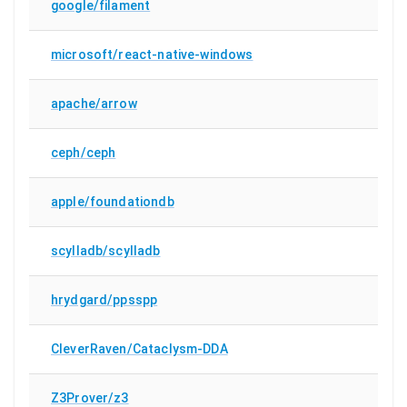
google/filament
microsoft/react-native-windows
apache/arrow
ceph/ceph
apple/foundationdb
scylladb/scylladb
hrydgard/ppsspp
CleverRaven/Cataclysm-DDA
Z3Prover/z3