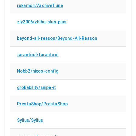
rukamori/ArchiveTune
zly2006/zhihu-plus-plus
beyond-all-reason/Beyond-All-Reason
tarantool/tarantool
NobbZ/nixos-config
grokability/snipe-it
PrestaShop/PrestaShop
Sylius/Sylius