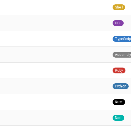
Shell
HCL
TypeScrip
Assembl
Ruby
Python
Rust
Dart