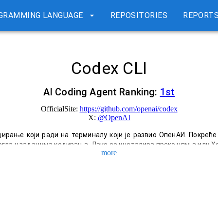
GRAMMING LANGUAGE
REPOSITORIES
REPORT
Codex CLI
AI Coding Agent Ranking:
1
st
OfficialSite:
https://github.com/openai/codex
X:
@
OpenAI
дирање који ради на терминалу који је развио ОпенАИ. Покреће 
огла у задацима кодирања. Лако се инсталира преко нпм-а или Х
more