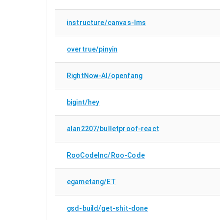
instructure/canvas-lms
overtrue/pinyin
RightNow-AI/openfang
bigint/hey
alan2207/bulletproof-react
RooCodeInc/Roo-Code
egametang/ET
gsd-build/get-shit-done