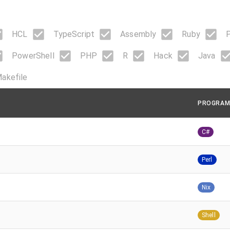
HCL
TypeScript
Assembly
Ruby
PowerShell
PHP
R
Hack
Java
akefile
PROGRAM
C#
Perl
Nix
Shell