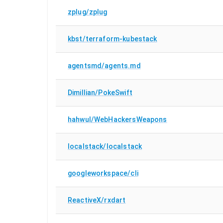
zplug/zplug
kbst/terraform-kubestack
agentsmd/agents.md
Dimillian/PokeSwift
hahwul/WebHackersWeapons
localstack/localstack
googleworkspace/cli
ReactiveX/rxdart