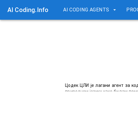
AI Coding.Info
AI CODING AGENTS
PRO
Цодек ЦЛИ је лагани агент за ко
природном језику како би вам пом