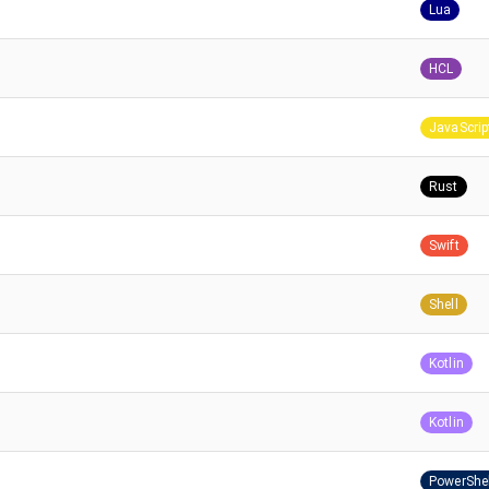
Lua
HCL
JavaScrip
Rust
Swift
Shell
Kotlin
Kotlin
PowerShel