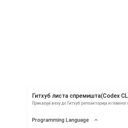
Гитхуб листа спремишта(Codex CLI)
Приказује везу до Гитхуб репозиторија и главног 
Programming Language