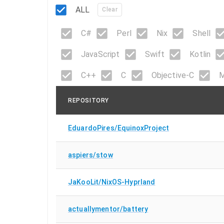
ALL
Clear
C#
Perl
Nix
Shell
JavaScript
Swift
Kotlin
C++
C
Objective-C
M
REPOSITORY
EduardoPires/EquinoxProject
aspiers/stow
JaKooLit/NixOS-Hyprland
actuallymentor/battery