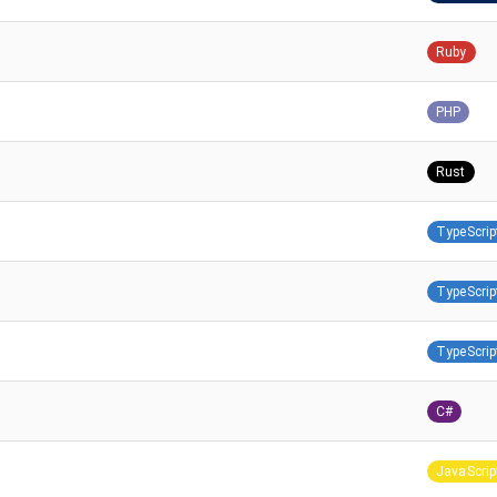
Ruby
PHP
Rust
TypeScrip
TypeScrip
TypeScrip
C#
JavaScrip