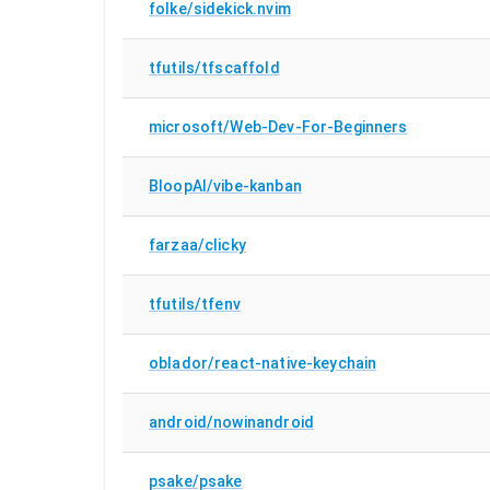
folke/sidekick.nvim
tfutils/tfscaffold
microsoft/Web-Dev-For-Beginners
BloopAI/vibe-kanban
farzaa/clicky
tfutils/tfenv
oblador/react-native-keychain
android/nowinandroid
psake/psake