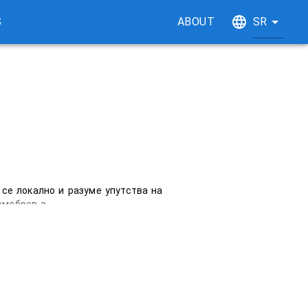
S
ABOUT
SR
се локално и разуме упутства на 
омебрев-а.